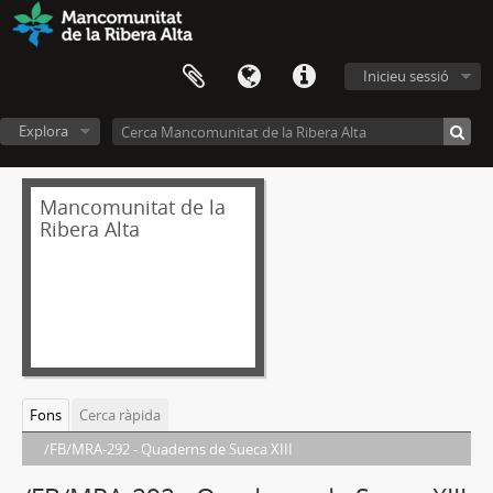
Inicieu sessió
Explora
Mancomunitat de la
Ribera Alta
Fons
Cerca ràpida
/FB/MRA-292 - Quaderns de Sueca XIII