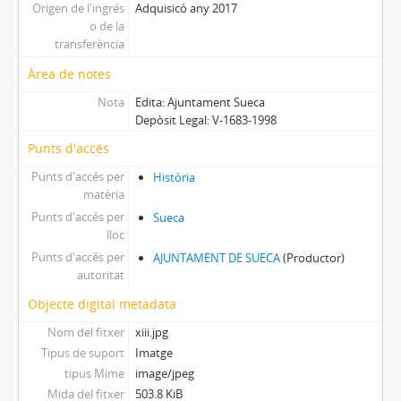
Origen de l'ingrés
Adquisicó any 2017
o de la
transferència
Àrea de notes
Nota
Edita: Ajuntament Sueca
Depòsit Legal: V-1683-1998
Punts d'accés
Punts d'accés per
Història
matèria
Punts d'accés per
Sueca
lloc
Punts d'accés per
AJUNTAMENT DE SUECA
(Productor)
autoritat
Objecte digital metadata
Nom del fitxer
xiii.jpg
Tipus de suport
Imatge
tipus Mime
image/jpeg
Mida del fitxer
503.8 KiB