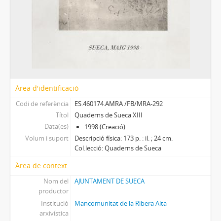
Àrea d'identificació
Codi de referència
ES.460174.AMRA /FB/MRA-292
Títol
Quaderns de Sueca XIII
Data(es)
1998 (Creació)
Volum i suport
Descripció física: 173 p. : il. ; 24 cm.
Col.lecció: Quaderns de Sueca
Àrea de context
Nom del
AJUNTAMENT DE SUECA
productor
Institució
Mancomunitat de la Ribera Alta
arxivística