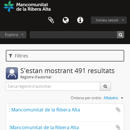
Inicieu sessió
Explora
Filtres
S'estan mostrant 491 resultats
Registre d'autoritat
Ordena per ordre:
Alfabètic
: Mancomunitat de la Ribera Alta
:Mancomunitat de la Ribera Alta