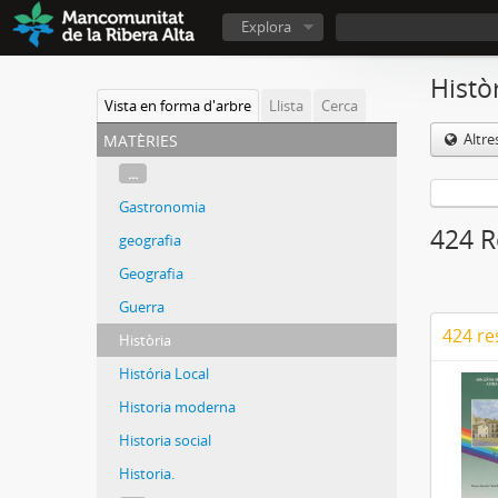
Explora
Histò
Vista en forma d'arbre
Llista
Cerca
matèries
Altre
...
Gastronomia
424 R
geografia
Geografia
Guerra
424 re
Història
História Local
Historia moderna
Historia social
Historia.