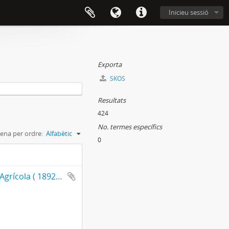
Inicieu sessió
Exporta
SKOS
Resultats
424
No. termes específics
ena per ordre:
Alfabètic
0
100 años de asociacionismo agraria en Alzira. La Agrícola ( 1892-1992 )