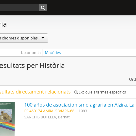
ria
s idiomes disponibles
Taxonomia
Matèries
esultats per Història
Ord
sultats directament relacionats
Exclou els termes específics
ES.460174.AMRA /FB/MRA-68
1993
SANCHIS BOTELLA, Bernat