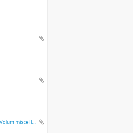
Actes de la X Assemblea d'Història de La Ribera : Volum miscel·lani : Antella, novembre 2004 / edició a cura de Marina Estarlich Martorell.