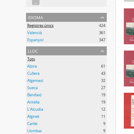
...
idioma
Registres únics
424
Valencià
361
Espanyol
347
lloc
Tots
Alzira
61
Cullera
43
Algemesí
32
Sueca
27
Benifaió
19
Antella
19
L'Alcudia
12
Alginet
11
Carlet
9
Llombai
9