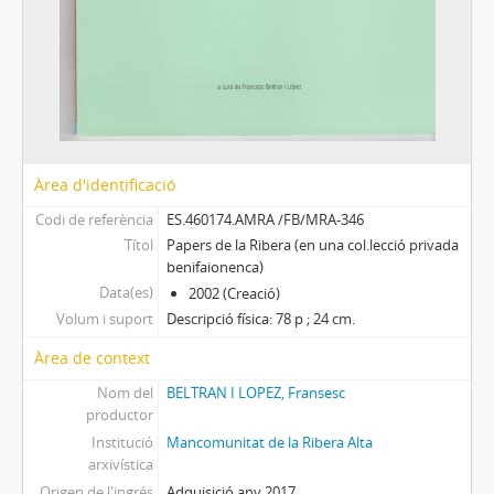
Àrea d'identificació
Codi de referència
ES.460174.AMRA /FB/MRA-346
Títol
Papers de la Ribera (en una col.lecció privada
benifaionenca)
Data(es)
2002 (Creació)
Volum i suport
Descripció física: 78 p ; 24 cm.
Àrea de context
Nom del
BELTRAN I LOPEZ, Fransesc
productor
Institució
Mancomunitat de la Ribera Alta
arxivística
Origen de l'ingrés
Adquisició any 2017