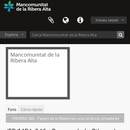
Inicieu sessió
Explora
Mancomunitat de la
Ribera Alta
Fons
Cerca ràpida
/FB/MRA-346 - Papers de la Ribera (en una col.lecció privada benifaionenca)