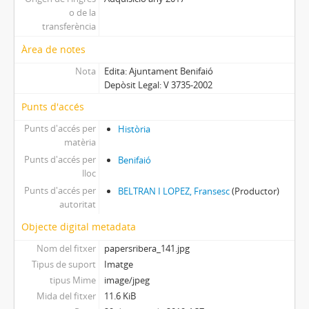
o de la
transferència
Àrea de notes
Nota
Edita: Ajuntament Benifaió
Depòsit Legal: V 3735-2002
Punts d'accés
Punts d'accés per
Història
matèria
Punts d'accés per
Benifaió
lloc
Punts d'accés per
BELTRAN I LOPEZ, Fransesc
(Productor)
autoritat
Objecte digital metadata
Nom del fitxer
papersribera_141.jpg
Tipus de suport
Imatge
tipus Mime
image/jpeg
Mida del fitxer
11.6 KiB