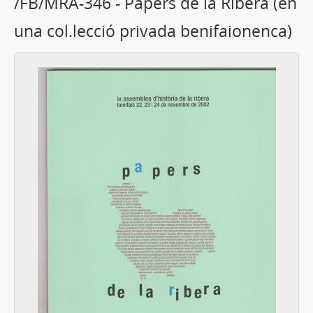
/FB/MRA-346 - Papers de la Ribera (en
una col.lecció privada benifaionenca)