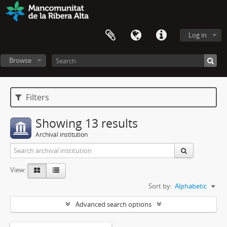
Log in
Browse
Filters
Showing 13 results
Archival institution
View:
Sort by:
Alphabetic
Advanced search options