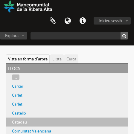
Inicieu sessió
Explora
Vista en forma d'arbre
Llista
Cerca
llocs
...
Càrcer
Carlet
Carlet
Castelló
Catadau
Comunitat Valenciana