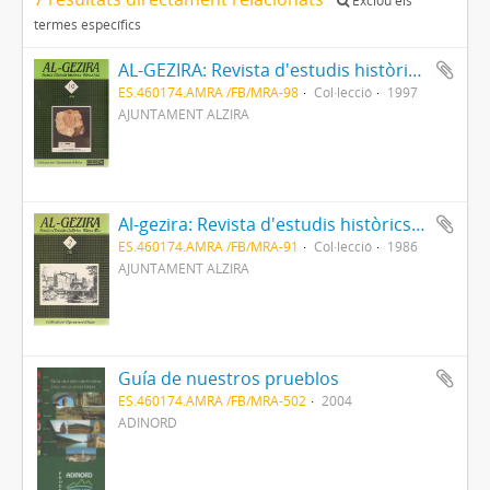
Exclou els
termes específics
AL-GEZIRA: Revista d'estudis històrics - Ribera Alta
ES.460174.AMRA /FB/MRA-98
Col·lecció
1997
AJUNTAMENT ALZIRA
Al-gezira: Revista d'estudis històrics - Ribera Alta
ES.460174.AMRA /FB/MRA-91
Col·lecció
1986
AJUNTAMENT ALZIRA
Guía de nuestros prueblos
ES.460174.AMRA /FB/MRA-502
2004
ADINORD