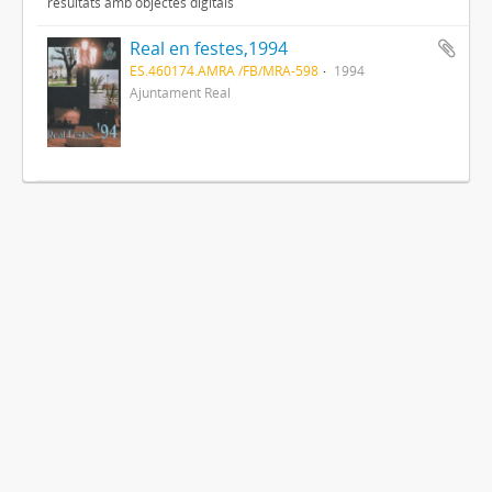
resultats amb objectes digitals
Real en festes,1994
ES.460174.AMRA /FB/MRA-598
1994
Ajuntament Real