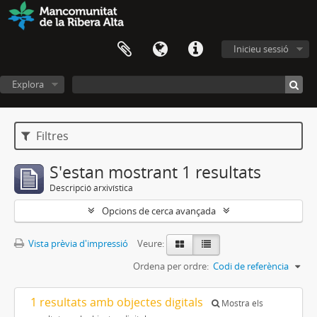
Inicieu sessió
Explora
Filtres
S'estan mostrant 1 resultats
Descripció arxivística
Opcions de cerca avançada
Vista prèvia d'impressió
Veure:
Ordena per ordre:
Codi de referència
1 resultats amb objectes digitals
Mostra els