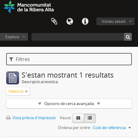
Inicieu sessió
Explora
Filtres
S'estan mostrant 1 resultats
Descripció arxivística
Valencià
Opcions de cerca avançada
Vista prèvia d'impressió
Veure:
Ordena per ordre:
Codi de referència