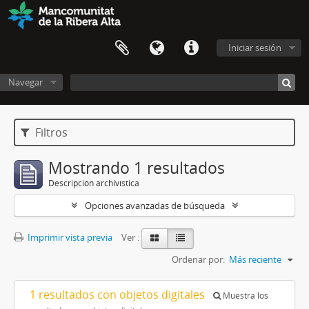
Iniciar sesión
Navegar
Filtros
Mostrando 1 resultados
Descripción archivística
Opciones avanzadas de búsqueda
Imprimir vista previa
Ver :
Ordenar por:
Más reciente
1 resultados con objetos digitales
Muestra los