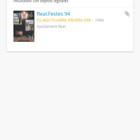
resultados con objetos digitales
Real.Festes 94
ES.460174.AMRA /FB/MRA-598
1994
Ajuntament Real