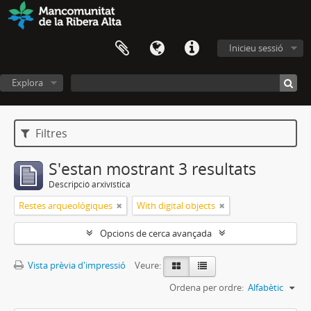
Inicieu sessió
Explora
Filtres
S'estan mostrant 3 resultats
Descripció arxivística
Restes arqueológiques
With digital objects
Opcions de cerca avançada
Vista prèvia d'impressió
Veure:
Ordena per ordre:
Alfabètic