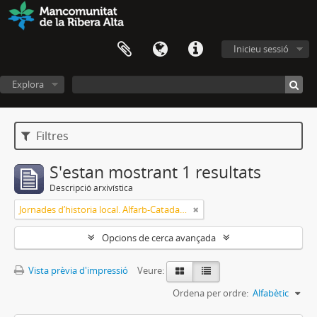
Inicieu sessió
Explora
Filtres
S'estan mostrant 1 resultats
Descripció arxivística
Jornades d’historia local. Alfarb-Catadau-Llombai
Opcions de cerca avançada
Vista prèvia d'impressió
Veure:
Ordena per ordre:
Alfabètic