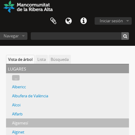
Iniciar sesión
Navegar
Vista de árbol
Lista
Búsqueda
lugares
...
Albericc
Albufera de València
Alcoi
Alfarb
Algemesí
Alginet