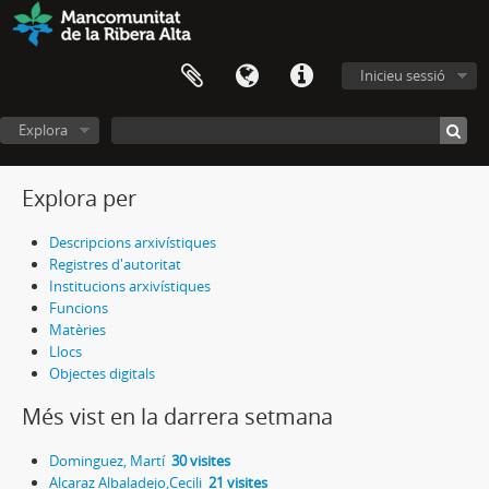
Inicieu sessió
Explora
Explora per
Descripcions arxivístiques
Registres d'autoritat
Institucions arxivístiques
Funcions
Matèries
Llocs
Objectes digitals
Més vist en la darrera setmana
Dominguez, Martí
30 visites
Alcaraz Albaladejo,Cecili
21 visites