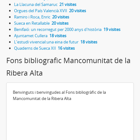
La Llacuna del Samaruc
21 visites
Orgues del País Valencià XVII
20 visites
Ramiro i Roca, Enric
20 visites
Sueca en Retallable
20 visites
Benifaió: un recorregut per 2000 anys d'història
19 visites
Ajuntamet Cullera
18 visites
L'estudi vivencial:una eina de futur
18 visites
Quaderns de Sueca XII
16 visites
Fons bibliografic Mancomunitat de la
Ribera Alta
Benvinguts i benvingudes al Fons bibliogràfic de la
Mancomunitat de la Ribera Alta