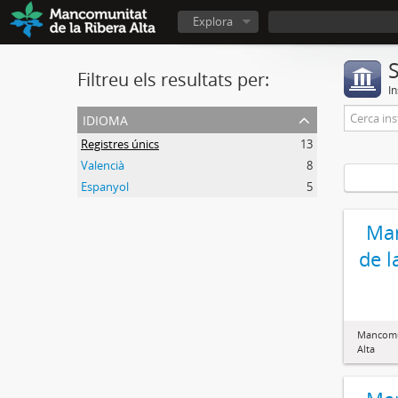
Explora
S
Filtreu els resultats per:
In
idioma
Registres únics
13
Valencià
8
Espanyol
5
Ma
de l
Mancomun
Alta