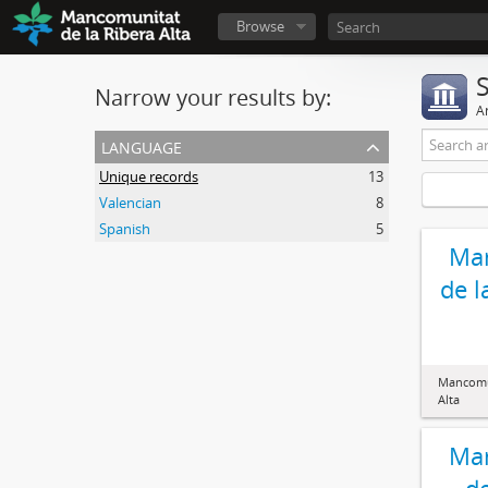
Browse
Narrow your results by:
Ar
language
Unique records
13
Valencian
8
Spanish
5
Ma
de l
Mancomun
Alta
Ma