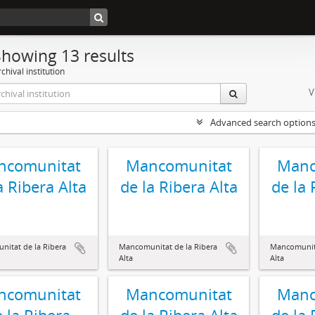
Showing 13 results
chival institution
V
Advanced search option
ncomunitat
Mancomunitat
Manc
a Ribera Alta
de la Ribera Alta
de la 
itat de la Ribera
Mancomunitat de la Ribera
Mancomunita
Alta
Alta
ncomunitat
Mancomunitat
Manc