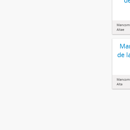
de
Mancomun
Altae
Ma
de l
Mancomun
Alta