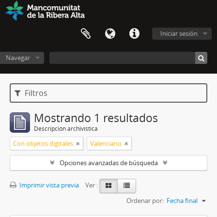
Iniciar sesión
Navegar
Filtros
Mostrando 1 resultados
Descripción archivística
Con objetos digitales
Valenciano
Opciones avanzadas de búsqueda
Imprimir vista previa
Ver :
Ordenar por:
Fecha final