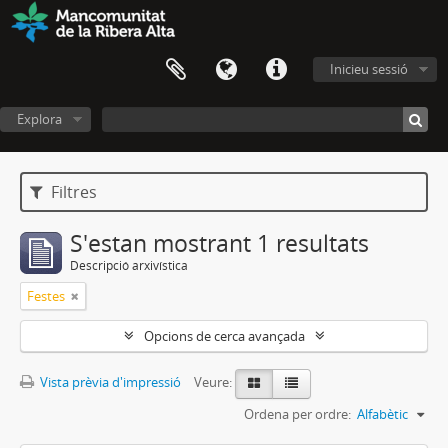
Inicieu sessió
Explora
Filtres
S'estan mostrant 1 resultats
Descripció arxivística
Festes
Opcions de cerca avançada
Vista prèvia d'impressió
Veure:
Ordena per ordre:
Alfabètic