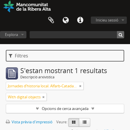
Inicieu sessió
Explora
Filtres
S'estan mostrant 1 resultats
Descripció arxivística
Jornades d’historia local. Alfarb-Catadau-Llombai
With digital objects
Opcions de cerca avançada
Vista prèvia d'impressió
Veure: