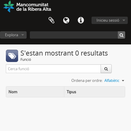
Inicieu sessió
Explora
S'estan mostrant 0 resultats
Funció
Ordena per ordre:
Alfabètic
Nom
Tipus